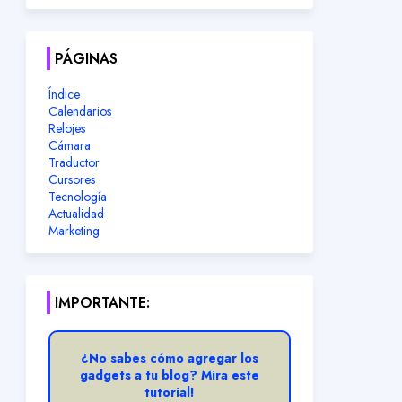
PÁGINAS
Índice
Calendarios
Relojes
Cámara
Traductor
Cursores
Tecnología
Actualidad
Marketing
IMPORTANTE:
¿No sabes cómo agregar los
gadgets a tu blog? Mira este
tutorial!