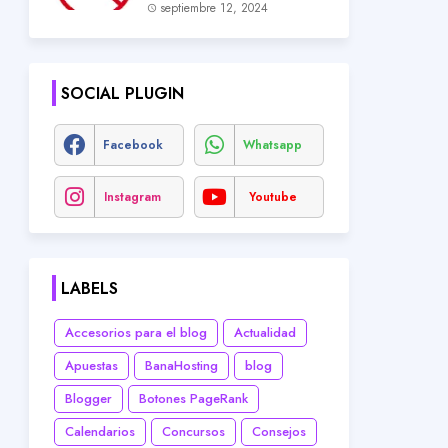
septiembre 12, 2024
SOCIAL PLUGIN
Facebook
Whatsapp
Instagram
Youtube
LABELS
Accesorios para el blog
Actualidad
Apuestas
BanaHosting
blog
Blogger
Botones PageRank
Calendarios
Concursos
Consejos