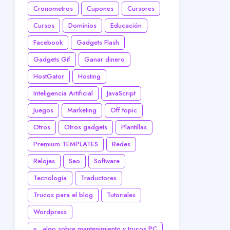
Cronometros
Cupones
Cursores
Cursos
Dominios
Educación
Facebook
Gadgets Flash
Gadgets Gif
Ganar dinero
HostGator
Hosting
Inteligencia Artificial
JavaScript
Juegos
Marketing
Off topic
Otros
Otros gadgets
Plantillas
Premium TEMPLATES
Redes
Relojes
Seo
Software
Tecnología
Traductores
Trucos para el blog
Tutoriales
Wordpress
y... algo sobre mantenimiento y trucos PC