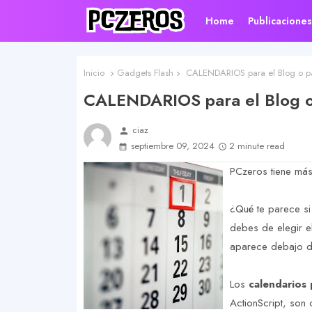
Home
Publicacione
Inicio
Gadgets Flash
CALENDARIOS para el Blog o pá
CALENDARIOS para el Blog o
ciaz
person
septiembre 09, 2024
2 minute read
PCzeros tiene má
¿Qué te parece si
debes de elegir e
aparece debajo de
Los
calendarios
ActionScript, son 