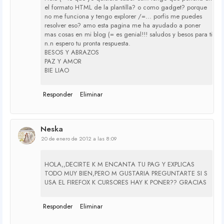
el formato HTML de la plantilla? o como gadget? porque
no me funciona y tengo explorer /=... porfis me puedes
resolver eso? amo esta pagina me ha ayudado a poner
mas cosas en mi blog (= es genial!!! saludos y besos para ti
n.n espero tu pronta respuesta.
BESOS Y ABRAZOS
PAZ Y AMOR
BIE LIAO
Responder
Eliminar
Neska
20 de enero de 2012 a las 8:09
HOLA,,DECIRTE K M ENCANTA TU PAG Y EXPLICAS
TODO MUY BIEN,PERO M GUSTARIA PREGUNTARTE SI S
USA EL FIREFOX K CURSORES HAY K PONER?? GRACIAS
Responder
Eliminar