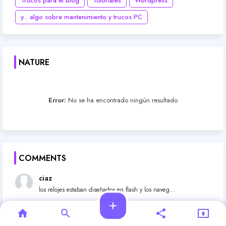
Trucos para el blog
Tutoriales
Wordpress
y... algo sobre mantenimiento y trucos PC
NATURE
Error:
No se ha encontrado ningún resultado
COMMENTS
ciaz
los relojes estaban diseñados en flash y los naveg...
add
home
search
share
present_to_all
laucha