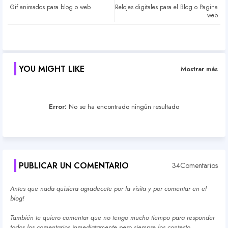
Gif animados para blog o web
Relojes digitales para el Blog o Pagina
ter
atsa
web
pp
YOU MIGHT LIKE
Mostrar más
Error:
No se ha encontrado ningún resultado
PUBLICAR UN COMENTARIO
34Comentarios
Antes que nada quisiera agradecete por la visita y por comentar en el
blog!
También te quiero comentar que no tengo mucho tiempo para responder
todos los comentarios inmediatamente pero siempre los contesto.