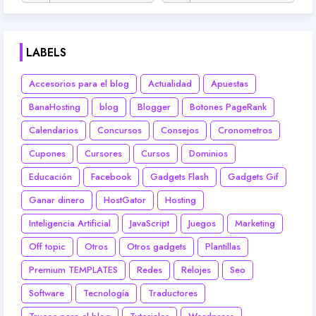
LABELS
Accesorios para el blog
Actualidad
Apuestas
BanaHosting
blog
Blogger
Botones PageRank
Calendarios
Concursos
Consejos
Cronometros
Cupones
Cursores
Cursos
Dominios
Educación
Facebook
Gadgets Flash
Gadgets Gif
Ganar dinero
HostGator
Hosting
Inteligencia Artificial
JavaScript
Juegos
Marketing
Off topic
Otros
Otros gadgets
Plantillas
Premium TEMPLATES
Redes
Relojes
Seo
Software
Tecnología
Traductores