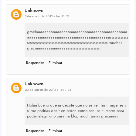
Unknown
3 de enero de 2013 a las 13:50
graciaaaaaaaaaaaaaaaaaaaaaaaaaaaaaaaaaaaaaaaaaaa
aaaaaaaaaaaaaaaaaaaaaaaaaaaaaaaaaaaaaaassssssssssss
sssssssssssssssssssssssssssssssssssssssssssssssssssss muchas
graciaaaaaaaaaaaaaaasssssssssssssssssssss
Responder
Eliminar
Unknown
20 de agosto de 2013 a las 9:26
Holaa bueno queria decirte que no se ven las imagenes y
si me podrias decir en orden como son los cursores para
poder elegir uno para mi blog muchisimas graciaaas
Responder
Eliminar