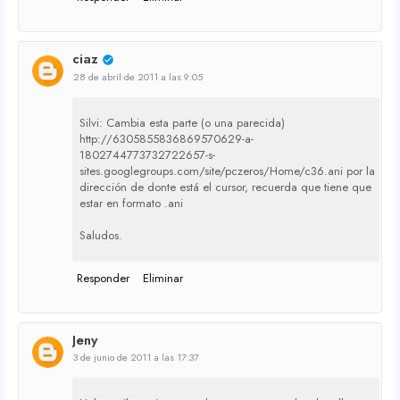
ciaz
28 de abril de 2011 a las 9:05
Silvi: Cambia esta parte (o una parecida)
http://6305855836869570629-a-
1802744773732722657-s-
sites.googlegroups.com/site/pczeros/Home/c36.ani por la
dirección de donte está el cursor, recuerda que tiene que
estar en formato .ani
Saludos.
Responder
Eliminar
Jeny
3 de junio de 2011 a las 17:37