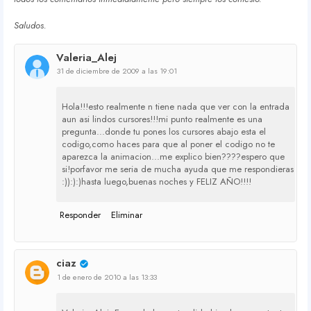
Saludos.
Valeria_Alej
31 de diciembre de 2009 a las 19:01
Hola!!!esto realmente n tiene nada que ver con la entrada
aun asi lindos cursores!!!mi punto realmente es una
pregunta...donde tu pones los cursores abajo esta el
codigo,como haces para que al poner el codigo no te
aparezca la animacion...me explico bien????espero que
si!porfavor me seria de mucha ayuda que me respondieras
:)):):)hasta luego,buenas noches y FELIZ AÑO!!!!
Responder
Eliminar
ciaz
1 de enero de 2010 a las 13:33