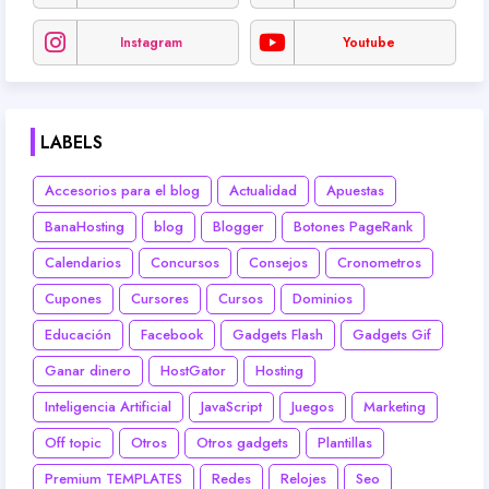
Instagram
Youtube
LABELS
Accesorios para el blog
Actualidad
Apuestas
BanaHosting
blog
Blogger
Botones PageRank
Calendarios
Concursos
Consejos
Cronometros
Cupones
Cursores
Cursos
Dominios
Educación
Facebook
Gadgets Flash
Gadgets Gif
Ganar dinero
HostGator
Hosting
Inteligencia Artificial
JavaScript
Juegos
Marketing
Off topic
Otros
Otros gadgets
Plantillas
Premium TEMPLATES
Redes
Relojes
Seo