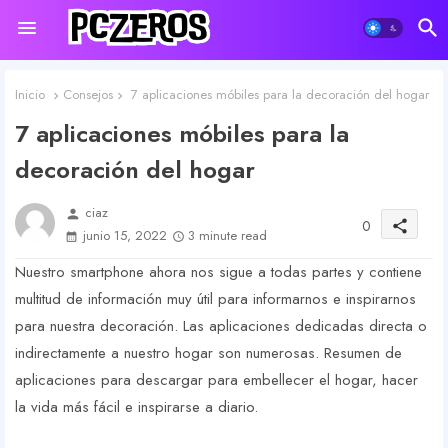
Inicio
Consejos
7 aplicaciones móbiles para la decoración del hogar
7 aplicaciones móbiles para la
decoración del hogar
ciaz
person
0
share
junio 15, 2022
3 minute read
Nuestro smartphone ahora nos sigue a todas partes y contiene
multitud de información muy útil para informarnos e inspirarnos
para nuestra decoración. Las aplicaciones dedicadas directa o
indirectamente a nuestro hogar son numerosas. Resumen de
aplicaciones para descargar para embellecer el hogar, hacer
la vida más fácil e inspirarse a diario.