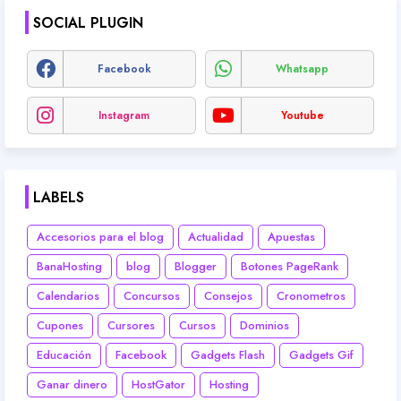
SOCIAL PLUGIN
Facebook
Whatsapp
Instagram
Youtube
LABELS
Accesorios para el blog
Actualidad
Apuestas
BanaHosting
blog
Blogger
Botones PageRank
Calendarios
Concursos
Consejos
Cronometros
Cupones
Cursores
Cursos
Dominios
Educación
Facebook
Gadgets Flash
Gadgets Gif
Ganar dinero
HostGator
Hosting