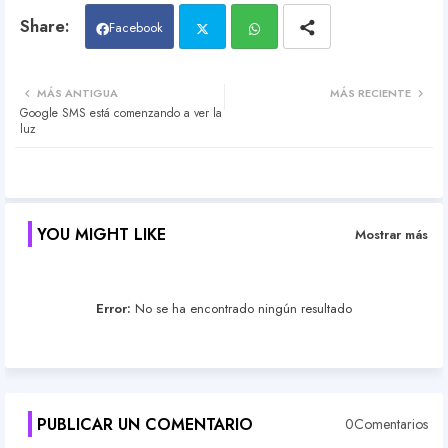
Facebook
Twit
Wh
MÁS ANTIGUA
MÁS RECIENTE
Google SMS está comenzando a ver la
ter
atsa
luz
pp
YOU MIGHT LIKE
Mostrar más
Error:
No se ha encontrado ningún resultado
PUBLICAR UN COMENTARIO
0Comentarios