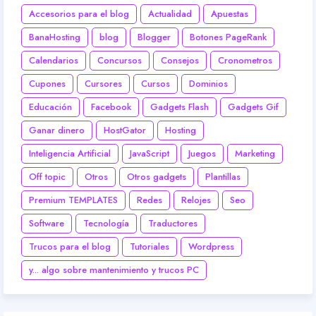
Accesorios para el blog
Actualidad
Apuestas
BanaHosting
blog
Blogger
Botones PageRank
Calendarios
Concursos
Consejos
Cronometros
Cupones
Cursores
Cursos
Dominios
Educación
Facebook
Gadgets Flash
Gadgets Gif
Ganar dinero
HostGator
Hosting
Inteligencia Artificial
JavaScript
Juegos
Marketing
Off topic
Otros
Otros gadgets
Plantillas
Premium TEMPLATES
Redes
Relojes
Seo
Software
Tecnología
Traductores
Trucos para el blog
Tutoriales
Wordpress
y... algo sobre mantenimiento y trucos PC