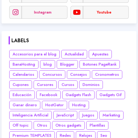
Instagram
Youtube
LABELS
Accesorios para el blog
Actualidad
Apuestas
BanaHosting
blog
Blogger
Botones PageRank
Calendarios
Concursos
Consejos
Cronometros
Cupones
Cursores
Cursos
Dominios
Educación
Facebook
Gadgets Flash
Gadgets Gif
Ganar dinero
HostGator
Hosting
Inteligencia Artificial
JavaScript
Juegos
Marketing
Off topic
Otros
Otros gadgets
Plantillas
Premium TEMPLATES
Redes
Relojes
Seo