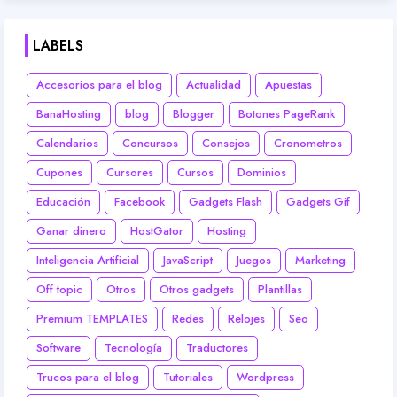
LABELS
Accesorios para el blog
Actualidad
Apuestas
BanaHosting
blog
Blogger
Botones PageRank
Calendarios
Concursos
Consejos
Cronometros
Cupones
Cursores
Cursos
Dominios
Educación
Facebook
Gadgets Flash
Gadgets Gif
Ganar dinero
HostGator
Hosting
Inteligencia Artificial
JavaScript
Juegos
Marketing
Off topic
Otros
Otros gadgets
Plantillas
Premium TEMPLATES
Redes
Relojes
Seo
Software
Tecnología
Traductores
Trucos para el blog
Tutoriales
Wordpress