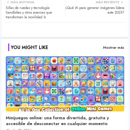
MÁS ANTIGUA
MÁS RECIENTE
Sillas de ruedas y tecnología:
¿Qué IA para generar imágenes lidera
ter
atsa
handbikes y otros avances que
este 2025?
transforman la movilidad ♿️
pp
YOU MIGHT LIKE
Mostrar más
Minijuegos online: una forma divertida, gratuita y
accesible de desconectar en cualquier momento