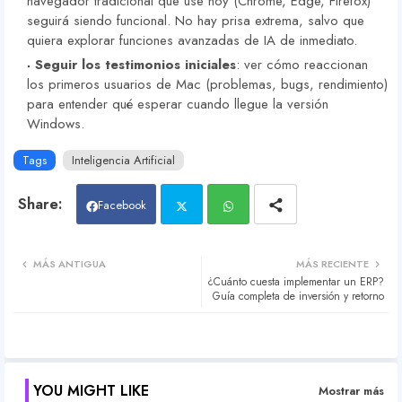
navegador tradicional que use hoy (Chrome, Edge, Firefox)
seguirá siendo funcional. No hay prisa extrema, salvo que
quiera explorar funciones avanzadas de IA de inmediato.
Seguir los testimonios iniciales
: ver cómo reaccionan
los primeros usuarios de Mac (problemas, bugs, rendimiento)
para entender qué esperar cuando llegue la versión
Windows.
Tags
Inteligencia Artificial
Facebook
Twit
Wh
MÁS ANTIGUA
MÁS RECIENTE
¿Cuánto cuesta implementar un ERP?
ter
atsa
Guía completa de inversión y retorno
pp
YOU MIGHT LIKE
Mostrar más