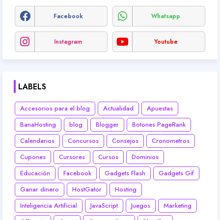
Facebook
Whatsapp
Instagram
Youtube
LABELS
Accesorios para el blog
Actualidad
Apuestas
BanaHosting
blog
Blogger
Botones PageRank
Calendarios
Concursos
Consejos
Cronometros
Cupones
Cursores
Cursos
Dominios
Educación
Facebook
Gadgets Flash
Gadgets Gif
Ganar dinero
HostGator
Hosting
Inteligencia Artificial
JavaScript
Juegos
Marketing