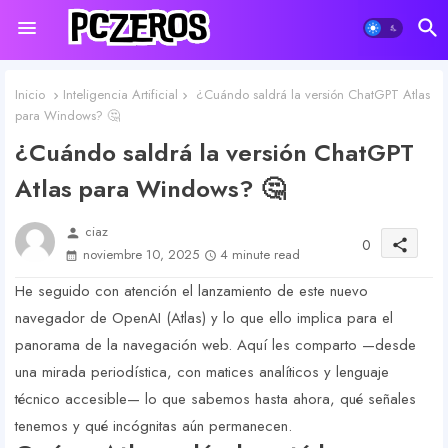
Inicio
Inteligencia Artificial
¿Cuándo saldrá la versión ChatGPT Atlas
para Windows? 🤔
¿Cuándo saldrá la versión ChatGPT
Atlas para Windows? 🤔
ciaz
person
0
share
noviembre 10, 2025
4 minute read
He seguido con atención el lanzamiento de este nuevo
navegador de OpenAI (Atlas) y lo que ello implica para el
panorama de la navegación web. Aquí les comparto —desde
una mirada periodística, con matices analíticos y lenguaje
técnico accesible— lo que sabemos hasta ahora, qué señales
tenemos y qué incógnitas aún permanecen.