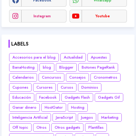
Facebook
Whatsapp
Instagram
Youtube
LABELS
Accesorios para el blog
Actualidad
Apuestas
BanaHosting
blog
Blogger
Botones PageRank
Calendarios
Concursos
Consejos
Cronometros
Cupones
Cursores
Cursos
Dominios
Educación
Facebook
Gadgets Flash
Gadgets Gif
Ganar dinero
HostGator
Hosting
Inteligencia Artificial
JavaScript
Juegos
Marketing
Off topic
Otros
Otros gadgets
Plantillas