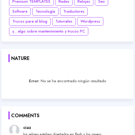
Premium TEMPLATES
Redes
Relojes
Seo
Software
Tecnología
Traductores
Trucos para el blog
Tutoriales
Wordpress
y... algo sobre mantenimiento y trucos PC
NATURE
Error:
No se ha encontrado ningún resultado
COMMENTS
ciaz
los relojes estaban diseñados en flash y los naveg...