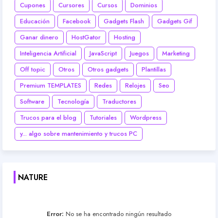
Cupones
Cursores
Cursos
Dominios
Educación
Facebook
Gadgets Flash
Gadgets Gif
Ganar dinero
HostGator
Hosting
Inteligencia Artificial
JavaScript
Juegos
Marketing
Off topic
Otros
Otros gadgets
Plantillas
Premium TEMPLATES
Redes
Relojes
Seo
Software
Tecnología
Traductores
Trucos para el blog
Tutoriales
Wordpress
y... algo sobre mantenimiento y trucos PC
NATURE
Error:
No se ha encontrado ningún resultado