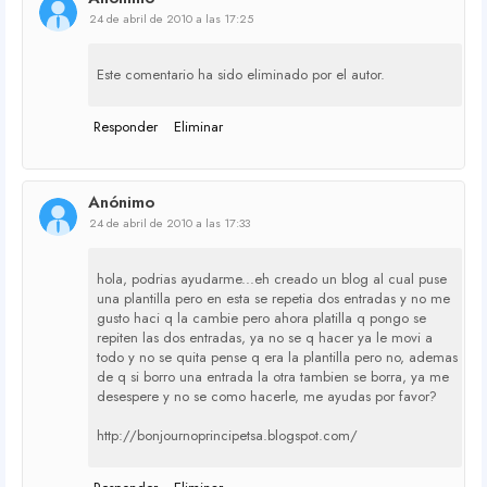
24 de abril de 2010 a las 17:25
Este comentario ha sido eliminado por el autor.
Responder
Eliminar
Anónimo
24 de abril de 2010 a las 17:33
hola, podrias ayudarme...eh creado un blog al cual puse
una plantilla pero en esta se repetia dos entradas y no me
gusto haci q la cambie pero ahora platilla q pongo se
repiten las dos entradas, ya no se q hacer ya le movi a
todo y no se quita pense q era la plantilla pero no, ademas
de q si borro una entrada la otra tambien se borra, ya me
desespere y no se como hacerle, me ayudas por favor?
http://bonjournoprincipetsa.blogspot.com/