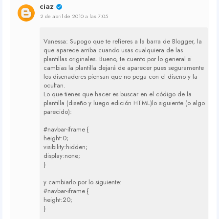
ciaz
2 de abril de 2010 a las 7:05
Vanessa: Supogo que te refieres a la barra de Blogger, la
que aparece arriba cuando usas cualquiera de las
plantillas originales. Bueno, te cuento por lo general si
cambias la plantilla dejará de aparecer pues seguramente
los diseñadores piensan que no pega con el diseño y la
ocultan.
Lo que tienes que hacer es buscar en el código de la
plantilla (diseño y luego edición HTML)lo siguiente (o algo
parecido):
#navbar-iframe {
height:0;
visibility:hidden;
display:none;
}
y cambiarlo por lo siguiente:
#navbar-iframe {
height:20;
}