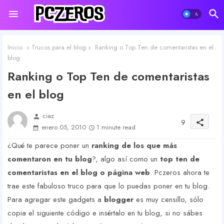
Inicio
Trucos para el blog
Ranking o Top Ten de comentaristas en el
blog
Ranking o Top Ten de comentaristas
en el blog
ciaz
person
9
share
enero 05, 2010
1 minute read
¿Qué te parece poner un
ranking de los que más
comentaron en tu blog
?, algo así como un
top ten de
comentaristas en el blog o página web
. Pczeros ahora te
trae este fabuloso truco para que lo puedas poner en tu blog.
Para agregar este gadgets a
blogger
es muy censillo, sólo
copia el siguiente código e insértalo en tu blog, si no sábes