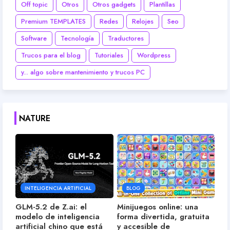
Off topic
Otros
Otros gadgets
Plantillas
Premium TEMPLATES
Redes
Relojes
Seo
Software
Tecnología
Traductores
Trucos para el blog
Tutoriales
Wordpress
y... algo sobre mantenimiento y trucos PC
NATURE
INTELIGENCIA ARTIFICIAL
BLOG
GLM-5.2 de Z.ai: el
Minijuegos online: una
modelo de inteligencia
forma divertida, gratuita
artificial chino que está
y accesible de