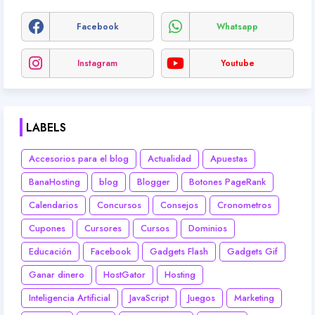
Facebook
Whatsapp
Instagram
Youtube
LABELS
Accesorios para el blog
Actualidad
Apuestas
BanaHosting
blog
Blogger
Botones PageRank
Calendarios
Concursos
Consejos
Cronometros
Cupones
Cursores
Cursos
Dominios
Educación
Facebook
Gadgets Flash
Gadgets Gif
Ganar dinero
HostGator
Hosting
Inteligencia Artificial
JavaScript
Juegos
Marketing