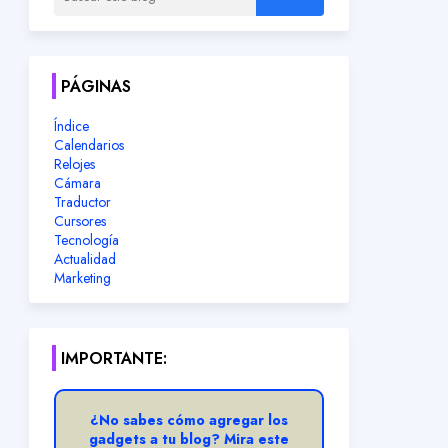
PÁGINAS
Índice
Calendarios
Relojes
Cámara
Traductor
Cursores
Tecnología
Actualidad
Marketing
IMPORTANTE:
¿No sabes cómo agregar los
gadgets a tu blog? Mira este