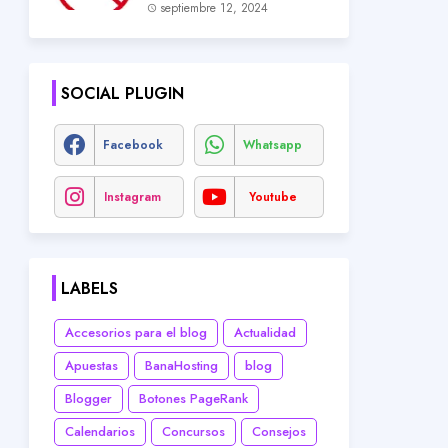
septiembre 12, 2024
SOCIAL PLUGIN
Facebook
Whatsapp
Instagram
Youtube
LABELS
Accesorios para el blog
Actualidad
Apuestas
BanaHosting
blog
Blogger
Botones PageRank
Calendarios
Concursos
Consejos