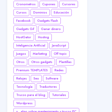
Cronometros
Cupones
Cursores
Cursos
Dominios
Educación
Facebook
Gadgets Flash
Gadgets Gif
Ganar dinero
HostGator
Hosting
Inteligencia Artificial
JavaScript
Juegos
Marketing
Off topic
Otros
Otros gadgets
Plantillas
Premium TEMPLATES
Redes
Relojes
Seo
Software
Tecnología
Traductores
Trucos para el blog
Tutoriales
Wordpress
y... algo sobre mantenimiento y trucos PC