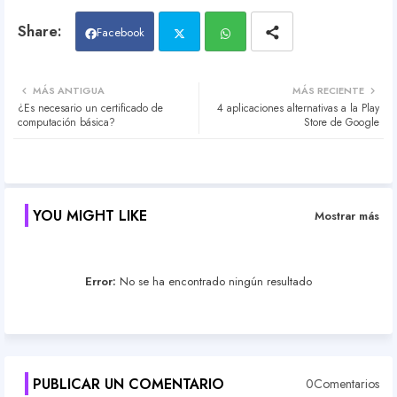
Facebook
Twit
Wh
MÁS ANTIGUA
MÁS RECIENTE
¿Es necesario un certificado de
4 aplicaciones alternativas a la Play
ter
atsa
computación básica?
Store de Google
pp
YOU MIGHT LIKE
Mostrar más
Error:
No se ha encontrado ningún resultado
PUBLICAR UN COMENTARIO
0Comentarios