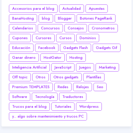
Accesorios para el blog
Actualidad
Apuestas
BanaHosting
blog
Blogger
Botones PageRank
Calendarios
Concursos
Consejos
Cronometros
Cupones
Cursores
Cursos
Dominios
Educación
Facebook
Gadgets Flash
Gadgets Gif
Ganar dinero
HostGator
Hosting
Inteligencia Artificial
JavaScript
Juegos
Marketing
Off topic
Otros
Otros gadgets
Plantillas
Premium TEMPLATES
Redes
Relojes
Seo
Software
Tecnología
Traductores
Trucos para el blog
Tutoriales
Wordpress
y... algo sobre mantenimiento y trucos PC