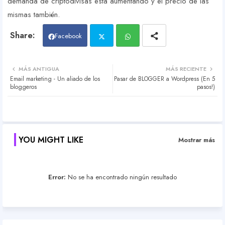
demanda de criptodivisas está aumentando y el precio de las
mismas también.
Facebook
Twit
Wh
MÁS ANTIGUA
MÁS RECIENTE
Email marketing - Un aliado de los
Pasar de BLOGGER a Wordpress (En 5
ter
atsa
bloggeros
pasos!)
pp
YOU MIGHT LIKE
Mostrar más
Error:
No se ha encontrado ningún resultado