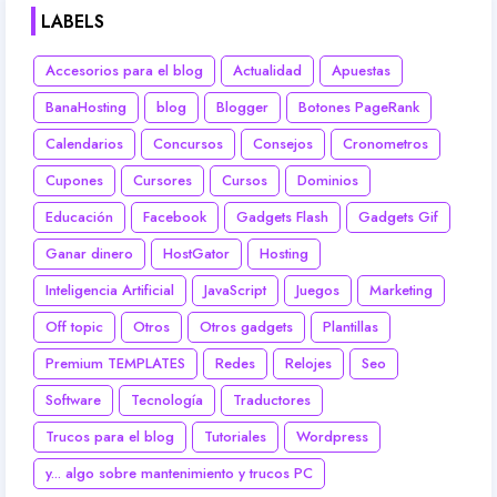
LABELS
Accesorios para el blog
Actualidad
Apuestas
BanaHosting
blog
Blogger
Botones PageRank
Calendarios
Concursos
Consejos
Cronometros
Cupones
Cursores
Cursos
Dominios
Educación
Facebook
Gadgets Flash
Gadgets Gif
Ganar dinero
HostGator
Hosting
Inteligencia Artificial
JavaScript
Juegos
Marketing
Off topic
Otros
Otros gadgets
Plantillas
Premium TEMPLATES
Redes
Relojes
Seo
Software
Tecnología
Traductores
Trucos para el blog
Tutoriales
Wordpress
y... algo sobre mantenimiento y trucos PC