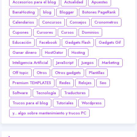
Accesorios para el blog
Actualidad
Apuestas
BanaHosting
blog
Blogger
Botones PageRank
Calendarios
Concursos
Consejos
Cronometros
Cupones
Cursores
Cursos
Dominios
Educación
Facebook
Gadgets Flash
Gadgets Gif
Ganar dinero
HostGator
Hosting
Inteligencia Artificial
JavaScript
Juegos
Marketing
Off topic
Otros
Otros gadgets
Plantillas
Premium TEMPLATES
Redes
Relojes
Seo
Software
Tecnología
Traductores
Trucos para el blog
Tutoriales
Wordpress
y... algo sobre mantenimiento y trucos PC